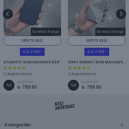
Ücretsiz Kargo
Ücretsiz Kargo
SEPETE EKLE
SEPETE EKLE
4 AL 2 ÖDE !
4 AL 2 ÖDE !
ATLANTIC SLIM MAGSAFE KILIF
GRAY SUMMIT SLIM MAGSAFE KILIF
2 değerlendirme
2 değerlendirme
₺ 899.90
₺ 899.90
%
11
%
11
₺ 799.90
₺ 799.90
Kategoriler