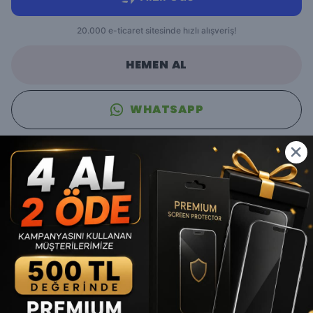
HEMEN AL
WHATSAPP
Ücretsiz Kargo
En Uygun Fiyat Garantisi
Ürün Açıklaması
Change MagSafe Kılıf
ile iPhone’unuzu anında
Yeni iPhone 17
Serisi estetiğine kavuşturun
. Sadece görünüm açısından
değil, koruma ve işlevsellik açısından da öne çıkan bu kılıf, hem
şık hem akıllı bir tercih.