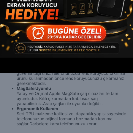
iPhone’unuza modern bir dokunuş katmak ve onu yepyeni
bir
17 Serisi
modeli gibi göstermek istiyorsanız
, Change
MagSafe Kılıf tam size göre.
Premium Tasarım & Görünüm
Şık renkleriyle dikkat çeken bu kılıf, modern ve lüks bir
dokunuş sunar. Özel tasarımı sayesinde telefonunuza
takıldığında, adeta
yepyeni bir
17 Serisi
havası verir.
Lens Koruma Özelliği
Kamera lensleri için yükseltilmiş çerçevelerle
tasarlanmıştır. Bu sayede kamera lensleriniz günlük
darbelere, çizilmelere ve düşmelere karşı daha güçlü
korunur — hem kullanım esnasında hem de çantanızda
güvenle taşırsınız.
Telefonunuzda lens koruyucu takılı ise
ürünü kullanmadan önce lens koruyucunuzu çıkarmanız
gerekmektedir.
MagSafe Uyumlu
Yatay ve Orijinal Apple MagSafe şarj cihazları ile tam
uyumludur. Kılıfı çıkarmadan kablosuz şarj
yapabilirsiniz.Araç şarjları ile uyumlu değildir.
Ergonomik Kullanım
Sert TPU malzeme kalitesi ve dayanıklı yapısı sayesinde
telefonunuzun orijinal formunu bozmadan koruma
sağlar.Darbelere karşı telefonunuzu korur.