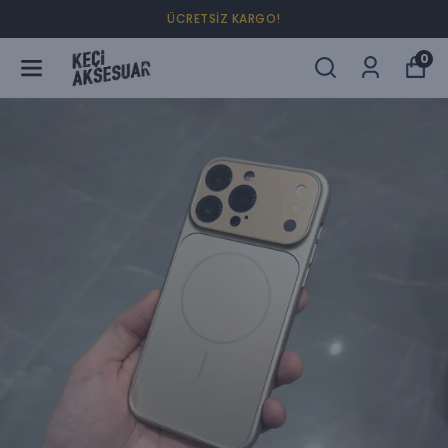
4 AL 2 ÖDE !
0