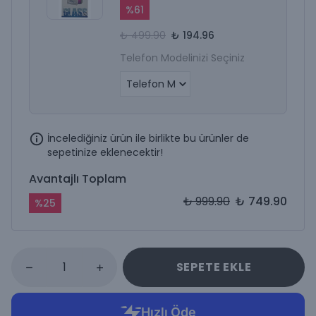
%
61
₺ 499.90
₺ 194.96
Telefon Modelinizi Seçiniz
İncelediğiniz ürün ile birlikte bu ürünler de
sepetinize eklenecektir!
Avantajlı Toplam
₺ 999.90
₺ 749.90
%
25
SEPETE EKLE