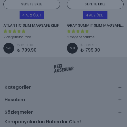
SEPETE EKLE
SEPETE EKLE
4 AL 2 ÖDE !
4 AL 2 ÖDE !
ATLANTIC SLIM MAGSAFE KILIF
GRAY SUMMIT SLIM MAGSAFE KILIF
2 değerlendirme
2 değerlendirme
₺ 899.90
₺ 899.90
%
11
%
11
₺ 799.90
₺ 799.90
Kategoriler
Hesabım
Sözleşmeler
Kampanyalardan Haberdar Olun!