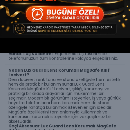
telefonunuza premium bir estetik katar.
İç Yapı
: İç yüzey, telefonunuzu çiziklerden korur ve
darbelere karşı ekstra koruma sağlar.
Tam Koruma
: Telefonu tamamen saran yapısıyla
düşmelere, çizilmelere ve günlük aşınmalara karşı
kapsamlı koruma sunar.
Rahat Tuş Kullanımı
: Ergonomik tuş tasarımı ile
telefonunuzun tüm kontrollerine kolayca erişebilirsiniz.
Neden Lux Guard Lens Korumalı MagSafe Kılıf
Lacivert?
Derin lacivert renk tonu ve stand özelliğiyle hem estetik
hem de pratik bir kullanım sunar.Lux Guard Lens
Korumalı MagSafe Kılıf Lacivert, şıklığı, korumayı ve
pratikliği bir arada arayanlar için mükemmel bir
seçimdir. Modern bir görünüm isteyenler, iş veya günlük
hayatta telefonlarını hem korumak hem de stand
özelliğiyle rahatça kullanmak isteyenler için idealdir.
MagSafe özelliklerini tam anlamıyla kullanmak ve
kamerasını korumak isteyenler için vazgeçilmez bir
aksesuardır.
Keçi Aksesuar Lux Guard Lens Korumalı MagSafe