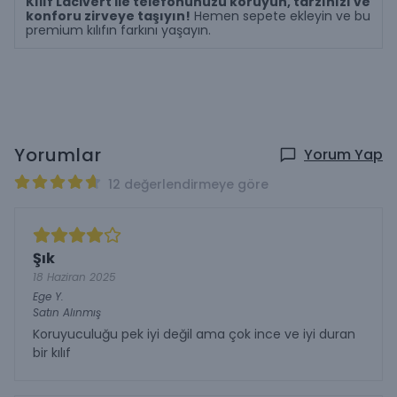
Kılıf Lacivert ile telefonunuzu koruyun, tarzınızı ve
konforu zirveye taşıyın!
Hemen sepete ekleyin ve bu
premium kılıfın farkını yaşayın.
Yorumlar
Yorum Yap
12 değerlendirmeye göre
Şık
18 Haziran 2025
Ege
Y.
Satın Alınmış
Koruyuculuğu pek iyi değil ama çok ince ve iyi duran
bir kılıf