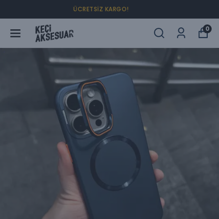
4 AL 2 ÖDE !
0