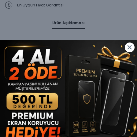
En Uygun Fiyat Garantisi
Ürün Açıklaması
MagSafe Uyumluluğu
: Entegre mıknatıslar sayesinde
Apple MagSafe aksesuarlarıyla kusursuz uyum sağlar.
Kablosuz şarj cihazları ve diğer MagSafe aksesuarlarıyla
sorunsuz bağlantı.
Lens Korumalı Tasarımı
: Telefonunuzdaki lens sayısı
kadar lens koruyucu ile birlikte gelir, kamera lenslerinizi
çiziklere ve darbelere karşı korur, fotoğraf kalitenizi her
zaman en üst düzeyde tutar.
Standa Dönüşebilen Kamera Çerçevesi
: Pratik
stand özelliği ile videolarınızı izlerken veya görüntülü
görüşmelerde telefonunuzu sabit tutar, kullanım
kolaylığı sağlar.
Lacivert Mat Yüzey
: Şık mat lacivert arka yüzey