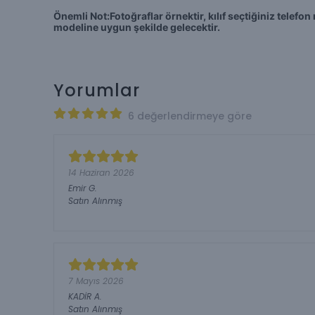
Önemli Not:Fotoğraflar örnektir, kılıf seçtiğiniz telef
modeline uygun şekilde gelecektir.
Yorumlar
6 değerlendirmeye göre
14 Haziran 2026
Emir
G.
Satın Alınmış
7 Mayıs 2026
KADİR
A.
Satın Alınmış