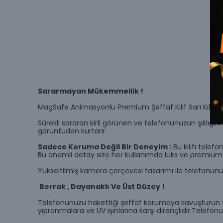
Sararmayan Mükemmellik !
MagSafe Animasyonlu Premium Şeffaf Kılıf Sarı Kılıf Haya
Sürekli sararan kirli görünen ve telefonunuzun şıklığın
görüntüden kurtarır
Sadece Koruma Değil Bir Deneyim :
Bu kılıfı tele
Bu önemli detay size her kullanımda lüks ve premium b
Yükseltilmiş kamera çerçevesi tasarımı ile telefonunuz
Berrak , Dayanaklı Ve Üst Düzey !
Telefonunuzu hakettiği şeffaf korumaya kavuşturun v
yıpranmalara ve UV ışınlarına karşı dirençlidir.Telefo