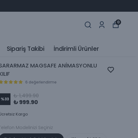
0
Sipariş Takibi
İndirimli Ürünler
SARARMAZ MAGSAFE ANİMASYONLU
KILIF
6 değerlendirme
₺ 1,499.90
%
33
₺ 999.90
Ücretsiz Kargo
Telefon Modelinizi Seçiniz