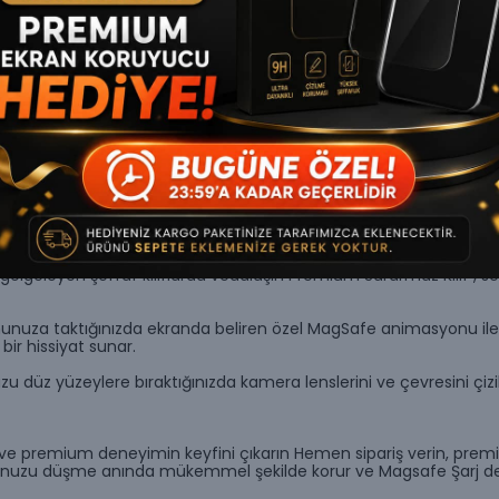
Ürün Açıklaması
l Kırıklığına Artık Yeter !
ı gölgeleyen şeffaf kılıflarda vedalaşın Premium Sararmaz Kılıf , s
fonunuza taktığınızda ekranda beliren özel MagSafe animasyonu il
ir hissiyat sunar.
u düz yüzeylere bıraktığınızda kamera lenslerini ve çevresini çizi
e premium deneyimin keyfini çıkarın Hemen sipariş verin, premi
nunuzu düşme anında mükemmel şekilde korur ve Magsafe Şarj desteğ