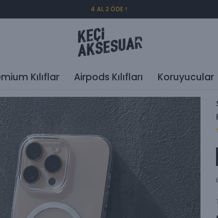
4 AL 2 ÖDE !
emium Kılıflar
Airpods Kılıfları
Koruyucular