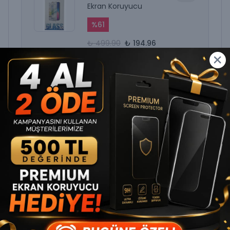
Ekran Koruyucu
%
61
₺ 499.90
₺ 194.96
Telefon Modelinizi Seçiniz
İncelediğiniz ürün ile birlikte bu ürünler de
sepetinize eklenecektir!
Toplam
₺ 599.90
SEPETE EKLE