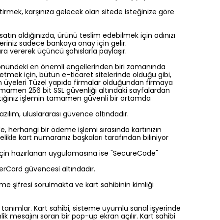
getirmek, karşınıza gelecek olan sitede isteğinize göre
satın aldığınızda, ürünü teslim edebilmek için adınızı
ileriniz sadece bankaya onay için gelir.
ra vererek üçüncü şahıslarla paylaşır.
önündeki en önemli engellerinden biri zamanında
s etmek için, bütün e-ticaret sitelerinde olduğu gibi,
m üyeleri Tüzel yapıda firmalar olduğundan firmaya
amamen 256 bit SSL güvenliği altındaki sayfalardan
aptığınız işlemin tamamen güvenli bir ortamda
zılım, uluslararası güvence altındadır.
de, herhangi bir ödeme işlemi sırasında kartınızın
elikle kart numaranız başkaları tarafından biliniyor
mı için hazırlanan uygulamasına ise "SecureCode"
terCard güvencesi altındadır.
e şifresi sorulmakta ve kart sahibinin kimliği
abı tanımlar. Kart sahibi, sisteme uyumlu sanal işyerinde
ik mesajını soran bir pop-up ekran açılır. Kart sahibi