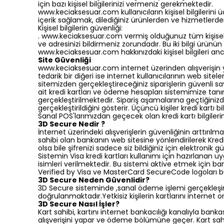
için bazı kişisel bilgilerinizi vermeniz gerekmektedir.
www.keciaksesuar.com kullanıcıların kişisel bilgilerini 
içerik sağlamak, dilediğiniz ürünlerden ve hizmetler
Kişisel bilgilerin güvenliği:
. www.keciaksesuar.com vermiş olduğunuz tüm kişisel kiml
ve adresinizi bildirmeniz zorundadır. Bu iki bilgi ürünün
www.keciaksesuar.com hakkınızdaki kişisel bilgileri an
Site Güvenliği
www.keciaksesuar.com internet üzerinden alışverişi
tedarik bir diğeri ise internet kullanıcılarının web sit
sitemizden gerçekleştireceğiniz siparişlerin güvenli
ait kredi kartları ve ödeme hesapları sistemimize tan
gerçekleştirilmektedir. Sipariş aşamalarına geçtiğini
gerçekleştirildiğini gösterir. Üçüncü kişiler kredi kartı b
Sanal POS'larımızdan geçecek olan kredi kartı bilgileri
3D Secure Nedir ?
İnternet üzerindeki alışverişlerin güvenliğinin arttırı
sahibi olan bankanın web sitesine yönlendirilerek Kredi 
olsa bile şifrenizi sadece siz bildiğiniz için elektronik
Sistemin Visa kredi kartları kullanımı için hazırlanan 
isimleri verilmektedir. Bu sistemi aktive etmek için
Verified by Visa ve MasterCard SecureCode logoları bu
3D Secure Neden Güvenlidir?
3D Secure sisteminde ,sanal ödeme işlemi gerçekleşirk
doğrulanmaktadır.Yetkisiz kişilerin kartlarını internet
3D Secure Nasıl İşler?
Kart sahibi, kartını internet bankacılığı kanalıyla bank
alışverişini yapar ve ödeme bölümüne geçer. Kart sahibi