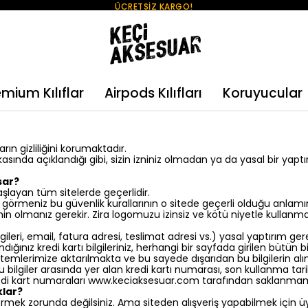
ÜCRETSİZ KARGO!
emium Kılıflar
Airpods Kılıfları
Koruyucular
ın gizliliğini korumaktadır.
politikasında açıklandığı gibi, sizin izniniz olmadan ya da yasal bir 
psar?
başlayan tüm sitelerde geçerlidir.
görmeniz bu güvenlik kurallarının o sitede geçerli olduğu anlam
lmanız gerekir. Zira logomuzu izinsiz ve kötü niyetle kullanmak i
gileri, email, fatura adresi, teslimat adresi vs.) yasal yaptırım ge
ığınız kredi kartı bilgileriniz, herhangi bir sayfada girilen bütün 
sistemlerimize aktarılmakta ve bu sayede dışarıdan bu bilgilerin
bilgiler arasında yer alan kredi kartı numarası, son kullanma tarih
redi kart numaraları www.keciaksesuar.com tarafından saklanmam
klar?
ize vermek zorunda değilsiniz. Ama siteden alışveriş yapabilmek içi