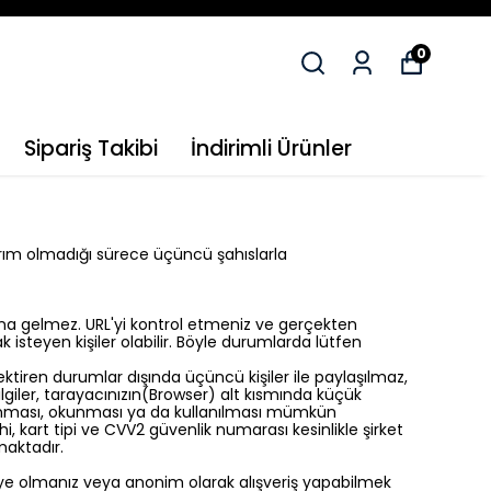
0
Sipariş Takibi
İndirimli Ürünler
yaptırım olmadığı sürece üçüncü şahıslarla
ına gelmez. URL'yi kontrol etmeniz ve gerçekten
steyen kişiler olabilir. Böyle durumlarda lütfen
rektiren durumlar dışında üçüncü kişiler ile paylaşılmaz,
bilgiler, tarayacınızın(Browser) alt kısmında küçük
 alınması, okunması ya da kullanılması mümkün
i, kart tipi ve CVV2 güvenlik numarası kesinlikle şirket
aktadır.
n üye olmanız veya anonim olarak alışveriş yapabilmek