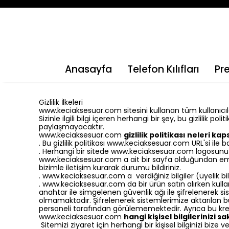
Anasayfa
Telefon Kılıfları
Pr
Gizlilik İlkeleri
www.keciaksesuar.com sitesini kullanan tüm kullanıcılar
Sizinle ilgili bilgi içeren herhangi bir şey, bu gizlilik 
paylaşmayacaktır.
www.keciaksesuar.com
gizlilik politikası neleri ka
. Bu gizlilik politikası www.keciaksesuar.com URL'si ile 
. Herhangi bir sitede www.keciaksesuar.com logosunu 
www.keciaksesuar.com a ait bir sayfa olduğundan emin o
bizimle iletişim kurarak durumu bildiriniz.
. www.keciaksesuar.com a verdiğiniz bilgiler (üyelik bil
. www.keciaksesuar.com da bir ürün satın alırken kulland
anahtar ile simgelenen güvenlik ağı ile şifrelenerek 
olmamaktadır. Şifrelenerek sistemlerimize aktarılan bu 
personeli tarafından görülememektedir. Ayrıca bu k
www.keciaksesuar.com
hangi kişisel bilgilerinizi sa
Sitemizi ziyaret için herhangi bir kişisel bilginizi b