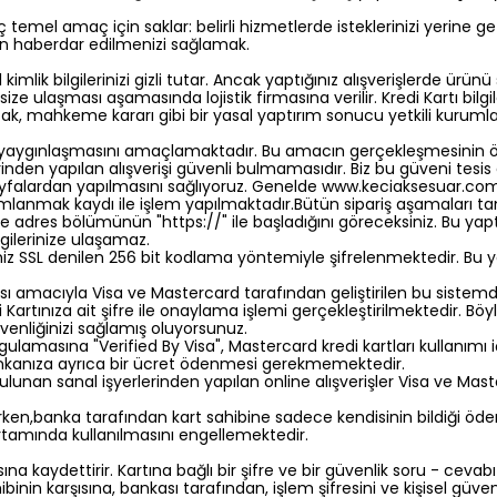
üç temel amaç için saklar: belirli hizmetlerde isteklerinizi yerine 
den haberdar edilmenizi sağlamak.
ik bilgilerinizi gizli tutar. Ancak yaptığınız alışverişlerde ürünü 
 size ulaşması aşamasında lojistik firmasına verilir. Kredi Kartı bilg
cak, mahkeme kararı gibi bir yasal yaptırım sonucu yetkili kurumla
n yaygınlaşmasını amaçlamaktadır. Bu amacın gerçekleşmesinin 
elerinden yapılan alışverişi güvenli bulmamasıdır. Biz bu güveni tesi
 sayfalardan yapılmasını sağlıyoruz. Genelde www.keciaksesuar.co
ımlanmak kaydı ile işlem yapılmaktadır.Bütün sipariş aşamaları t
zde adres bölümünün "https://" ile başladığını göreceksiniz. Bu y
ilgilerinize ulaşamaz.
niz SSL denilen 256 bit kodlama yöntemiyle şifrelenmektedir. Bu ya
lması amacıyla Visa ve Mastercard tarafından geliştirilen bu sistem
Kartınıza ait şifre ile onaylama işlemi gerçekleştirilmektedir. Böyl
 güvenliğinizi sağlamış oluyorsunuz.
uygulamasına "Verified By Visa", Mastercard kredi kartları kullanı
 bankanıza ayrıca bir ücret ödenmesi gerekmemektedir.
lunan sanal işyerlerinden yapılan online alışverişler Visa ve Mas
en,banka tarafından kart sahibine sadece kendisinin bildiği ödem
 ortamında kullanılmasını engellemektedir.
asına kaydettirir. Kartına bağlı bir şifre ve bir güvenlik soru - cev
nin karşısına, bankası tarafından, işlem şifresini ve kişisel güvenl