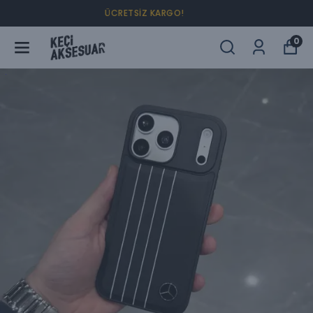
4 AL 2 ÖDE !
0