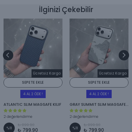
İlginizi Çekebilir
Ücretsiz Kargo
Ücretsiz Kargo
SEPETE EKLE
SEPETE EKLE
4 AL 2 ÖDE !
4 AL 2 ÖDE !
ATLANTIC SLIM MAGSAFE KILIF
GRAY SUMMIT SLIM MAGSAFE KILIF
2 değerlendirme
2 değerlendirme
₺ 899.90
₺ 899.90
%
11
%
11
₺ 799.90
₺ 799.90