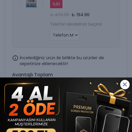
%
61
₺ 499.90
₺ 194.96
Telefon Modelinizi Seçiniz
İncelediğiniz ürün ile birlikte bu ürünler de
sepetinize eklenecektir!
Avantajlı Toplam
₺ 999.90
₺ 749.90
%
25
SEPETE EKLE