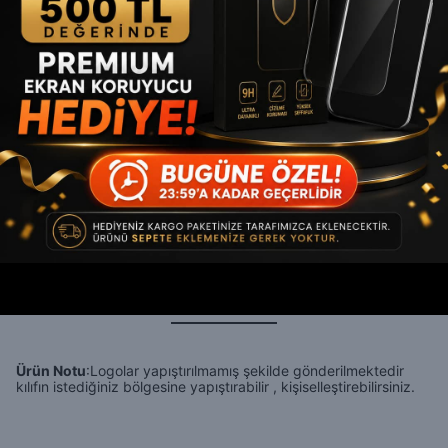
HEMEN AL
WHATSAPP
Ücretsiz Kargo
En Uygun Fiyat Garantisi
Ürün Açıklaması
Ürün Notu
:Logolar yapıştırılmamış şekilde gönderilmektedir
kılıfın istediğiniz bölgesine yapıştırabilir , kişiselleştirebilirsiniz.