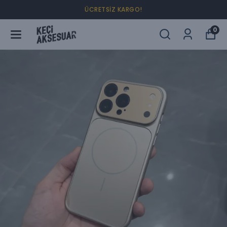
4 AL 2 ÖDE !
0