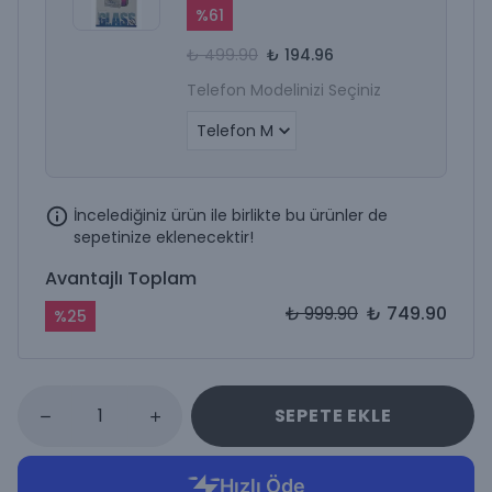
%
61
₺ 499.90
₺ 194.96
Telefon Modelinizi Seçiniz
İncelediğiniz ürün ile birlikte bu ürünler de
sepetinize eklenecektir!
Avantajlı Toplam
₺ 999.90
₺ 749.90
%
25
SEPETE EKLE