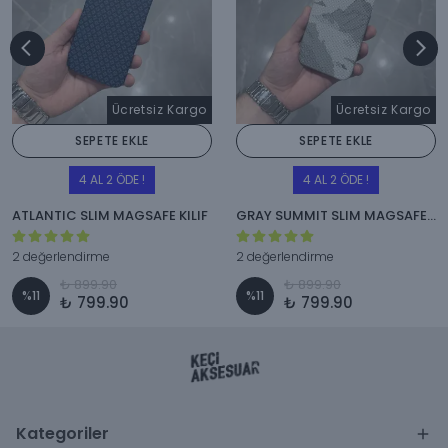
Ücretsiz Kargo
Ücretsiz Kargo
SEPETE EKLE
SEPETE EKLE
4 AL 2 ÖDE !
4 AL 2 ÖDE !
ATLANTIC SLIM MAGSAFE KILIF
GRAY SUMMIT SLIM MAGSAFE KILIF
2 değerlendirme
2 değerlendirme
₺ 899.90
₺ 899.90
%
11
%
11
₺ 799.90
₺ 799.90
Kategoriler