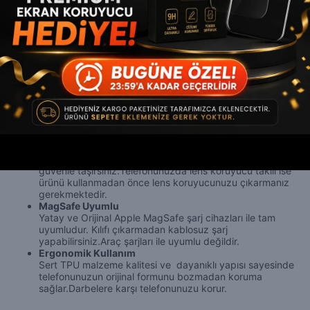
iPhone’unuza modern bir dokunuş katmak ve onu yepyeni
bir
17 Serisi
modeli gibi göstermek istiyorsanız
, Change
MagSafe Kılıf tam size göre.
Premium Tasarım & Görünüm
Şık renkleriyle dikkat çeken bu kılıf, modern ve lüks bir
dokunuş sunar. Özel tasarımı sayesinde telefonunuza
takıldığında, adeta
yepyeni bir
17 Serisi
havası verir.
Lens Koruma Özelliği
Kamera lensleri için yükseltilmiş çerçevelerle
tasarlanmıştır. Bu sayede kamera lensleriniz günlük
darbelere, çizilmelere ve düşmelere karşı daha güçlü
korunur — hem kullanım esnasında hem de çantanızda
güvenle taşırsınız.
Telefonunuzda lens koruyucu takılı ise
ürünü kullanmadan önce lens koruyucunuzu çıkarmanız
gerekmektedir.
MagSafe Uyumlu
Yatay ve Orijinal Apple MagSafe şarj cihazları ile tam
uyumludur. Kılıfı çıkarmadan kablosuz şarj
yapabilirsiniz.Araç şarjları ile uyumlu değildir.
Ergonomik Kullanım
Sert TPU malzeme kalitesi ve dayanıklı yapısı sayesinde
telefonunuzun orijinal formunu bozmadan koruma
sağlar.Darbelere karşı telefonunuzu korur.