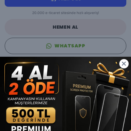
HEMEN AL
WHATSAPP
Ücretsiz Kargo
En Uygun Fiyat Garantisi
Ürün Açıklaması
Change MagSafe Kılıf
ile iPhone’unuzu anında
Yeni iPhone 17
Serisi estetiğine kavuşturun
. Sadece görünüm açısından
değil, koruma ve işlevsellik açısından da öne çıkan bu kılıf, hem
şık hem akıllı bir tercih.