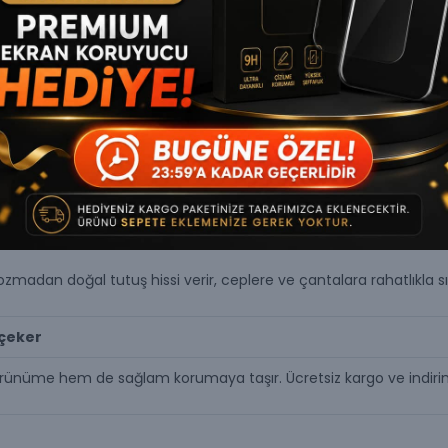
mle birlikte dayanıklılığı da beraberinde getirir.
suarlarıyla tam uyumludur, kusursuz hizalanma sağlar.
r ve köşeler dahil olmak üzere cihazın tamamını darbelere ve çizil
adan doğal tutuş hissi verir, ceplere ve çantalara rahatlıkla sı
 çeker
r görünüme hem de sağlam korumaya taşır. Ücretsiz kargo ve indirim 