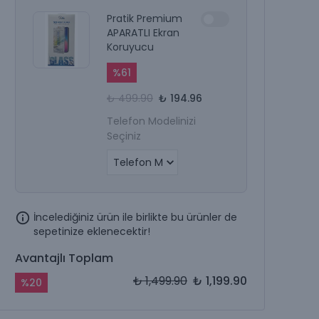
Pratik Premium
APARATLI Ekran
Koruyucu
%
61
₺ 499.90
₺ 194.96
Telefon Modelinizi
Seçiniz
İncelediğiniz ürün ile birlikte bu ürünler de
sepetinize eklenecektir!
Avantajlı Toplam
₺ 1,499.90
₺ 1,199.90
%
20