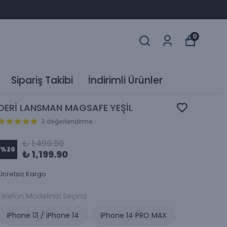
0
Sipariş Takibi
İndirimli Ürünler
DERİ LANSMAN MAGSAFE YEŞİL
3 değerlendirme
₺ 1,499.90
%
20
₺ 1,199.90
Ücretsiz Kargo
Telefon Modelinizi Seçiniz
iPhone 13 / iPhone 14
iPhone 14 PRO MAX