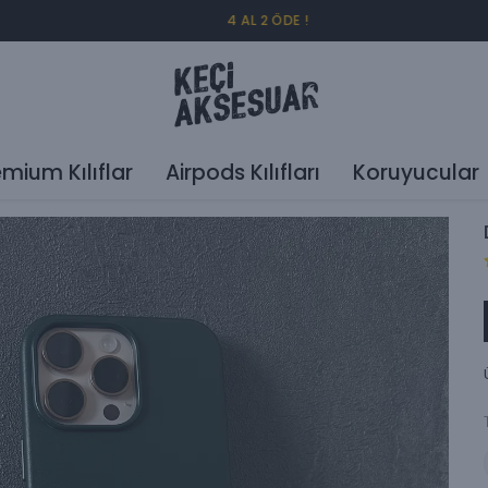
4 AL 2 ÖDE !
emium Kılıflar
Airpods Kılıfları
Koruyucular