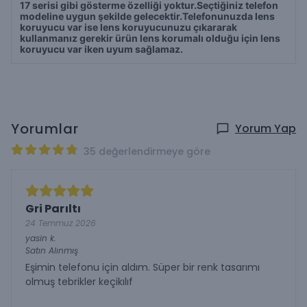
17 serisi gibi gösterme özelliği yoktur.Seçtiğiniz telefon
modeline uygun şekilde gelecektir.
T
elefonunuzda lens
koruyucu var ise lens koruyucunuzu çıkararak
kullanmanız gerekir ürün lens korumalı olduğu için lens
koruyucu var iken uyum sağlamaz.
Yorumlar
Yorum Yap
35 değerlendirmeye göre
Gri Parıltı
24 Temmuz 2026
yasin
k.
Satın Alınmış
Eşimin telefonu için aldım. Süper bir renk tasarımı
olmuş tebrikler keçikılıf