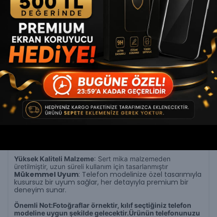
hızlı hale getirir.
Üstün Koruma
: Telefonunuzu darbelere, çizilmelere ve
günlük aşınmalara karşı tam koruma sağlar, premium
kaliteyle güven verir.Lens koruyucusu ile kameranızı
koru.r
Telefonunuzda lens koruyucu var ise lens
koruyucunuzu çıkararak kullanmanız gerekir ürün lens
korumalı olduğu için lens koruyucu var iken uyum
sağlamaz.
Ergonomik Tuş Kullanımı
: Aksiyon tuşu kısmı açık
tasarımı ve hassas kesimleriyle rahat ve kolay erişim
sunar
İnce ve Hafif Yapı
: Şıklığı koruyarak telefonunuza
gereksiz hacim eklemez, cebinizde ve elinizde zarif bir
his sağlar
Yüksek Kaliteli Malzeme
: Sert mika malzemeden
üretilmiştir, uzun süreli kullanım için tasarlanmıştır
Mükemmel Uyum
: Telefon modelinize özel tasarımıyla
kusursuz bir uyum sağlar, her detayıyla premium bir
deneyim sunar.
Önemli Not:Fotoğraflar örnektir, kılıf seçtiğiniz telefon
modeline uygun şekilde gelecektir.Ürünün telefonunuzu