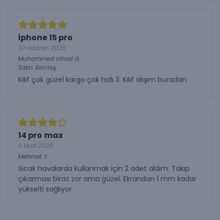
İphone 15 pro
30 Haziran 2026
Muhammed cihad
G.
Satın Alınmış
Kılıf çok güzel kargo çok hızlı 3. Kılıf alışım buradan
14 pro max
3 Mart 2026
Mehmet
Y.
Sıcak havalarda kullanmak için 2 adet aldım. Takıp
çıkarması biraz zor ama güzel. Ekrandan 1 mm kadar
yükselti sağlıyor.