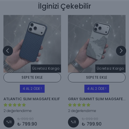
İlginizi Çekebilir
Ücretsiz Kargo
Ücretsiz Kargo
SEPETE EKLE
SEPETE EKLE
4 AL 2 ÖDE !
4 AL 2 ÖDE !
ATLANTIC SLIM MAGSAFE KILIF
GRAY SUMMIT SLIM MAGSAFE KILIF
2 değerlendirme
2 değerlendirme
₺ 899.90
₺ 899.90
%
11
%
11
₺ 799.90
₺ 799.90