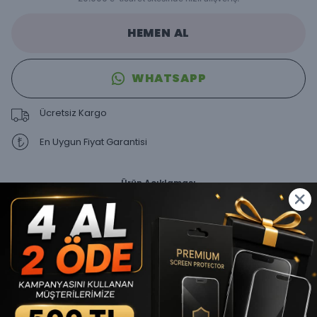
HEMEN AL
WHATSAPP
Ücretsiz Kargo
En Uygun Fiyat Garantisi
Ürün Açıklaması
Şık ve Modern Tasarım
: Açık gri renk tonuyla zarif bir
görünüm sunar, telefonunuza sofistike bir stil katar.
MagSafe Uyumluluğu
: Mükemmel MagSafe
entegrasyonu ile kablosuz şarj deneyiminizi kesintisiz ve