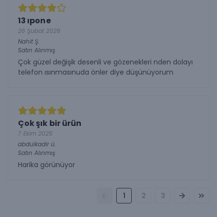
13 ıpone
26 Şubat 2026
Nahit
Ş.
Satın Alınmış
Çok güzel değişik desenli ve gözenekleri nden dolayı
telefon ısınmasınuda önler diye düşünüyorum
Çok şık bir ürün
7 Ekim 2025
abdulkadir
ü.
Satın Alınmış
Harika görünüyor
1
2
3