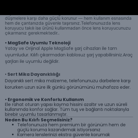
• Gelişmiş Lens Koruma
Kamera lensleri için yükseltilmiş çerçevelerle tasarlanmıştır. Bu
sayede kamera lensleriniz günlük darbelere, çizilmelere ve
düşmelere karşı daha güçlü korunur — hem kullanım esnasında
hem de çantanızda güvenle taşırsınız.
Telefonunuzda lens
koruyucu takılı ise ürünü kullanmadan önce lens koruyucunuzu
.
çıkarmanız gerekmektedir.
• MagSafe Uyumlu Teknoloji
Yatay ve Orijinal Apple MagSafe şarj cihazları ile tam
uyumludur. Kılıfı çıkarmadan kablosuz şarj yapabilirsiniz.Araç
şarjları ile uyumlu değildir.
•
Sert Mika Dayanıklılığı
Dayanıklı sert mika malzeme, telefonunuzu darbelere karşı
korurken uzun süre ilk günkü görünümünü muhafaza eder.
• Ergonomik ve Konforlu Kullanım
Ele rahat oturan yapısı kayma hissini azaltır ve uzun süreli
kullanımda konfor sağlar. Tüm tuş ve bağlantı noktalarıyla
birebir uyumlu tasarlanmıştır.
Neden Bu Kılıfı Seçmelisiniz?
Telefonunuza hem premium bir görünüm hem de
güçlü koruma kazandırmak istiyorsanız
Kamera lenslerinizi ekstra güvenle korumak