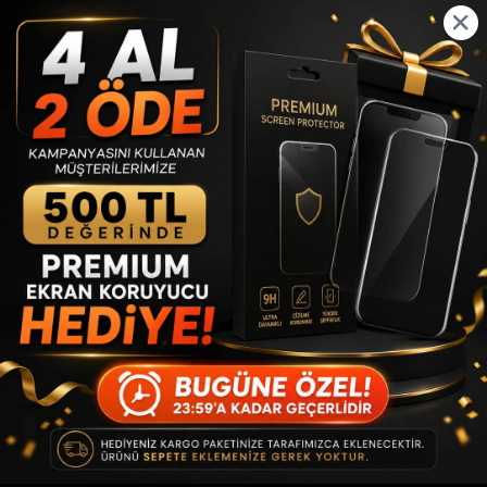
Ücretsiz Kargo
En Uygun Fiyat Garantisi
Ürün Açıklaması
Ürün Açıklaması
Retro Orange Change Magsafe Kılıf
ile
Yeni iPhone 17
Sadece estetik değil; koruma
Serisi estetiğine kavuşturun
.
ve dayanıklılık açısından da beklentilerin ötesine geçen bu
kılıf, telefonunuza premium bir dokunuş kazandırır.
Telefonunuza takıldığı anda
hissi veren
iPhone 17 Serisi
tasarımı sayesinde stilinizi yansıtırken, güçlü yapısıyla
günlük kullanımda maksimum güven sağlar.
Eski iPhone’unuza modern bir dokunuş katmak ve onu yepyeni
bir
iPhone 17 Serisi
modeli gibi göstermek istiyorsanız, bu ürün
tam size göre.
• Premium Tasarım & Güçlü Görünüm
Canlı renk detayları ve modern çizgileriyle telefonunuza
fark edilir bir karakter kazandırır.