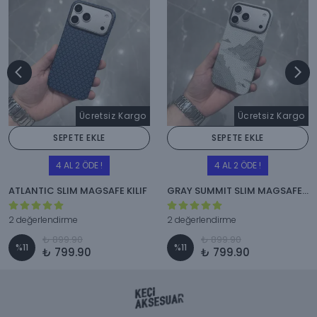
Ücretsiz Kargo
Ücretsiz Kargo
SEPETE EKLE
SEPETE EKLE
4 AL 2 ÖDE !
4 AL 2 ÖDE !
ATLANTIC SLIM MAGSAFE KILIF
GRAY SUMMIT SLIM MAGSAFE KILIF
2 değerlendirme
2 değerlendirme
₺ 899.90
₺ 899.90
%
11
%
11
₺ 799.90
₺ 799.90