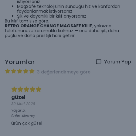
istiyorsanız
MagSafe teknolojisinin sunduğu hız ve konfordan
faydanlanmak istiyorsanız
Şık ve dayanıklı bir kılıf arıyorsanız
Bu kılıf tam size göre.
RETRO ORANGE CHANGE MAGSAFE KILIF
, yalnızca
telefonunuzu korumakla kalmaz — onu daha şık, daha
güçlü ve daha prestijli hale getirir.
Yorumlar
Yorum Yap
3 değerlendirmeye göre
güzel
30 Mart 2026
Yaşar
b.
Satın Alınmış
ürün çok güzel