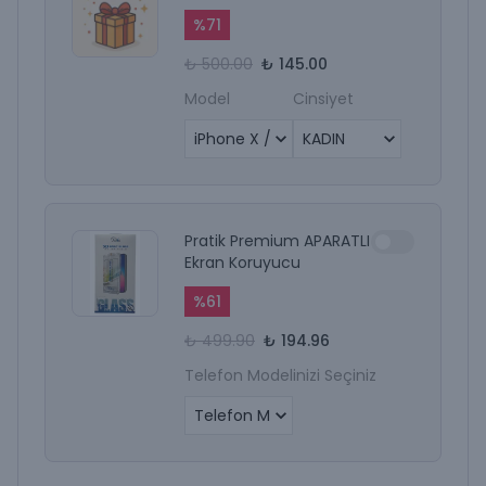
%
71
₺ 500.00
₺ 145.00
Model
Cinsiyet
Pratik Premium APARATLI
Ekran Koruyucu
%
61
₺ 499.90
₺ 194.96
Telefon Modelinizi Seçiniz