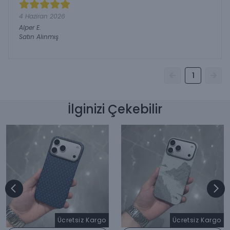
4 Haziran 2026
Alper
E.
Satın Alınmış
1
İlginizi Çekebilir
Ücretsiz Kargo
Ücretsiz Kargo