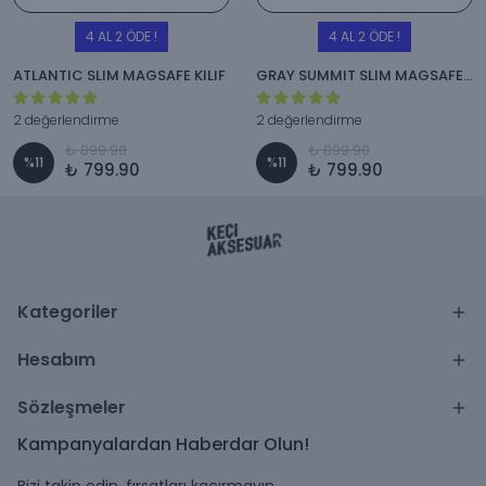
4 AL 2 ÖDE !
4 AL 2 ÖDE !
ATLANTIC SLIM MAGSAFE KILIF
GRAY SUMMIT SLIM MAGSAFE KILIF
2 değerlendirme
2 değerlendirme
₺ 899.90
₺ 899.90
%
11
%
11
₺ 799.90
₺ 799.90
Kategoriler
Hesabım
Sözleşmeler
Kampanyalardan Haberdar Olun!