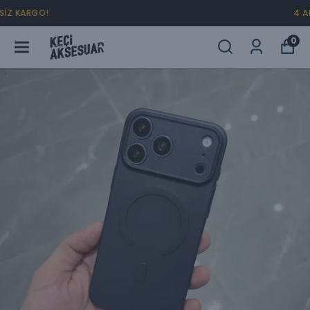
4 AL 2 ÖDE !
0