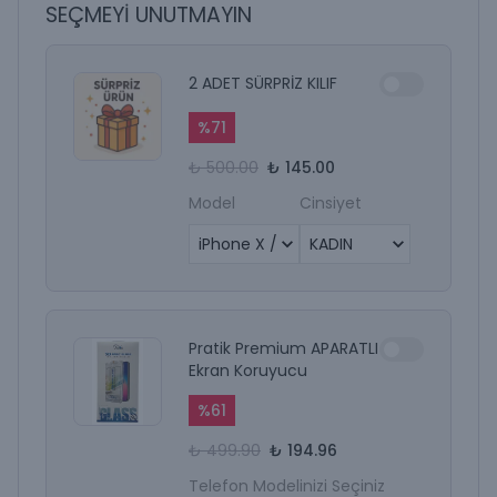
SEÇMEYİ UNUTMAYIN
2 ADET SÜRPRİZ KILIF
%
71
₺ 500.00
₺ 145.00
Model
Cinsiyet
Pratik Premium APARATLI
Ekran Koruyucu
%
61
₺ 499.90
₺ 194.96
Telefon Modelinizi Seçiniz