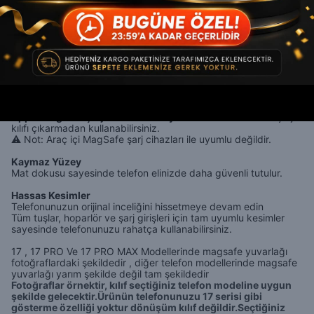
artırmaz ve cihazın orijinal hissini korur. Ultra ince kılıf cihazın
formunu bozmadan koruma sağlar.
Mat Premium Görünüm
Mat yüzey tasarımı sayesinde telefonunuza sade, modern ve
şık bir görünüm kazandırır.
MagSafe Uyumluluğu
Kılıfın içerisinde bulunan manyetik halka sayesinde
orijinal
Apple MagSafe şarj cihazları ile uyumludur
ve kablosuz şarjı
kılıfı çıkarmadan kullanabilirsiniz.
⚠️
Not: Araç içi MagSafe şarj cihazları ile uyumlu değildir.
Kaymaz Yüzey
Mat dokusu sayesinde telefon elinizde daha güvenli tutulur.
Hassas Kesimler
Telefonunuzun orijinal inceliğini hissetmeye devam edin
Tüm tuşlar, hoparlör ve şarj girişleri için tam uyumlu kesimler
sayesinde telefonunuzu rahatça kullanabilirsiniz.
17 , 17 PRO Ve 17 PRO MAX Modellerinde magsafe yuvarlağı
fotoğraflardaki şekildedir , diğer telefon modellerinde magsafe
yuvarlağı yarım şekilde değil tam şekildedir
Fotoğraflar örnektir, kılıf seçtiğiniz telefon modeline uygun
şekilde gelecektir.Ürünün telefonunuzu 17 serisi gibi
gösterme özelliği yoktur dönüşüm kılıf değildir.Seçtiğiniz