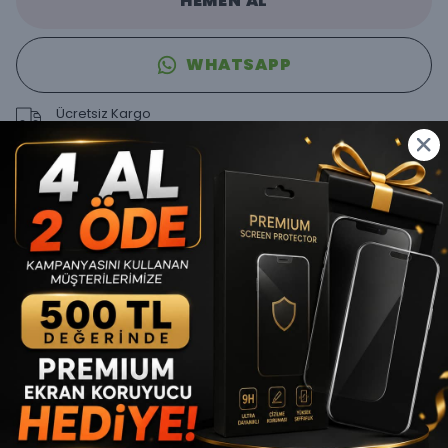
HEMEN AL
WHATSAPP
Ücretsiz Kargo
En Uygun Fiyat Garantisi
Ürün Açıklaması
Telefonunuzun şık tasarımını gizlemeden korumak isteyenler
için tasarlanan Ultra İnce Mat MagSafe Kılıf, minimal yapısı ve
modern görünümüyle günlük kullanım için ideal bir
seçenektir.Telefonunuzun orijinal inceliğini hissetmeye devam
edin
Ultra ince yapısı sayesinde telefonunuza neredeyse kılıf
yokmuş hissi verirken mat yüzeyi ile sade ve premium bir
görünüm kazandırır.
Ultra İnce Tasarım
İnce yapısı sayesinde telefonun kalınlığını neredeyse hiç