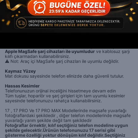
artırmaz ve cihazın orijinal hissini korur. Ultra ince kılıf cihazın
formunu bozmadan koruma sağlar.
Mat Premium Görünüm
Mat yüzey tasarımı sayesinde telefonunuza sade, modern ve
şık bir görünüm kazandırır.
MagSafe Uyumluluğu
Kılıfın içerisinde bulunan manyetik halka sayesinde
orijinal
Apple MagSafe şarj cihazları ile uyumludur
ve kablosuz şarjı
kılıfı çıkarmadan kullanabilirsiniz.
⚠️
Not: Araç içi MagSafe şarj cihazları ile uyumlu değildir.
Kaymaz Yüzey
Mat dokusu sayesinde telefon elinizde daha güvenli tutulur.
Hassas Kesimler
Telefonunuzun orijinal inceliğini hissetmeye devam edin
Tüm tuşlar, hoparlör ve şarj girişleri için tam uyumlu kesimler
sayesinde telefonunuzu rahatça kullanabilirsiniz.
17 , 17 PRO Ve 17 PRO MAX Modellerinde magsafe yuvarlağı
fotoğraflardaki şekildedir , diğer telefon modellerinde magsafe
yuvarlağı yarım şekilde değil tam şekildedir
Fotoğraflar örnektir, kılıf seçtiğiniz telefon modeline uygun
şekilde gelecektir.Ürünün telefonunuzu 17 serisi gibi
gösterme özelliği yoktur dönüşüm kılıf değildir.Seçtiğiniz