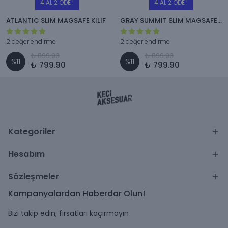
4 AL 2 ÖDE !
4 AL 2 ÖDE !
ATLANTIC SLIM MAGSAFE KILIF
GRAY SUMMIT SLIM MAGSAFE KILIF
2 değerlendirme
2 değerlendirme
₺ 899.90
₺ 899.90
%
11
%
11
₺ 799.90
₺ 799.90
Kategoriler
Hesabım
Sözleşmeler
Kampanyalardan Haberdar Olun!
Bizi takip edin, fırsatları kaçırmayın