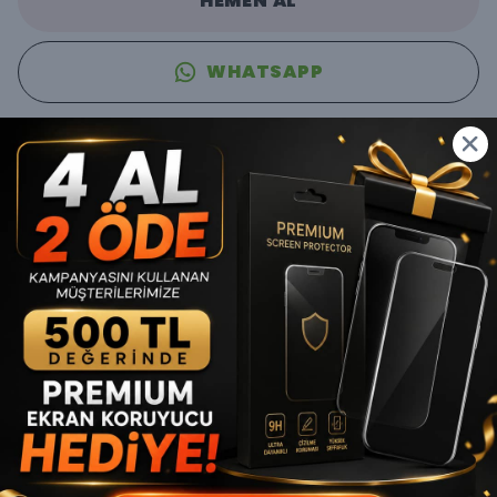
HEMEN AL
WHATSAPP
Ücretsiz Kargo
En Uygun Fiyat Garantisi
Ürün Açıklaması
Telefonunuzun şık tasarımını gizlemeden korumak isteyenler
için tasarlanan Ultra İnce Mat MagSafe Kılıf, minimal yapısı ve
modern görünümüyle günlük kullanım için ideal bir
seçenektir.Telefonunuzun orijinal inceliğini hissetmeye devam
edin
Ultra ince yapısı sayesinde telefonunuza neredeyse kılıf
yokmuş hissi verirken mat yüzeyi ile sade ve premium bir
görünüm kazandırır.
Ultra İnce Tasarım
İnce yapısı sayesinde telefonun kalınlığını neredeyse hiç