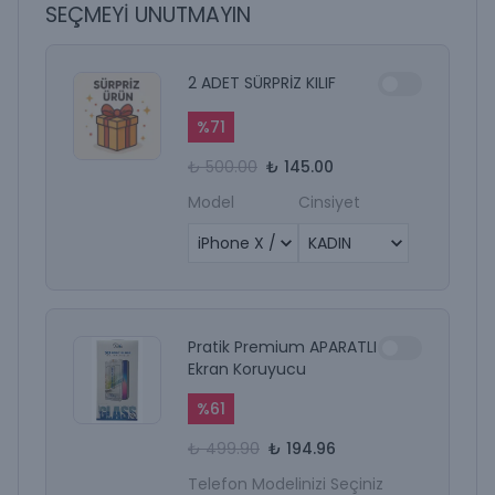
SEÇMEYİ UNUTMAYIN
2 ADET SÜRPRİZ KILIF
%
71
₺ 500.00
₺ 145.00
Model
Cinsiyet
Pratik Premium APARATLI
Ekran Koruyucu
%
61
₺ 499.90
₺ 194.96
Telefon Modelinizi Seçiniz