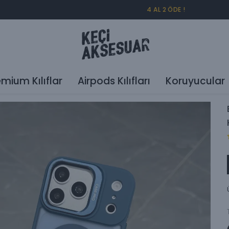
4 AL 2 ÖDE !
emium Kılıflar
Airpods Kılıfları
Koruyucular