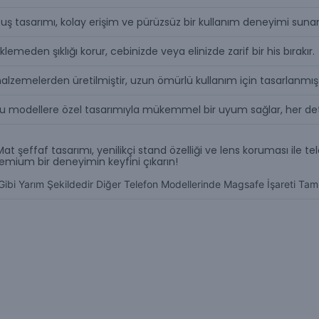
tuş tasarımı, kolay erişim ve pürüzsüz bir kullanım deneyimi sunar
meden şıklığı korur, cebinizde veya elinizde zarif bir his bırakır.
lzemelerden üretilmiştir, uzun ömürlü kullanım için tasarlanmışt
yumlu modellere özel tasarımıyla mükemmel bir uyum sağlar, her de
apıt. Mat şeffaf tasarımı, yenilikçi stand özelliği ve lens koruması 
remium bir deneyimin keyfini çıkarın!
 Gibi Yarım Şekildedir Diğer Telefon Modellerinde Magsafe İşareti Tam