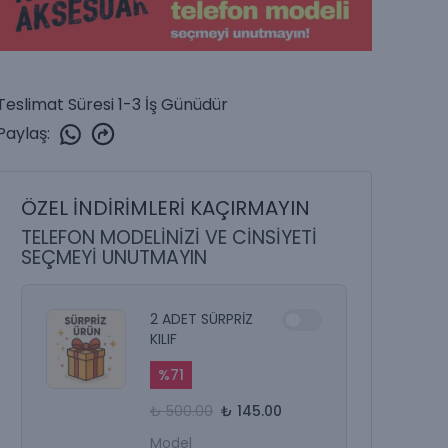
Teslimat Süresi 1-3 İş Günüdür
Paylaş
:
ÖZEL İNDİRİMLERİ KAÇIRMAYIN
TELEFON MODELİNİZİ VE CİNSİYETİ
SEÇMEYİ UNUTMAYIN
2 ADET SÜRPRİZ
KILIF
%
71
₺ 500.00
₺ 145.00
Model