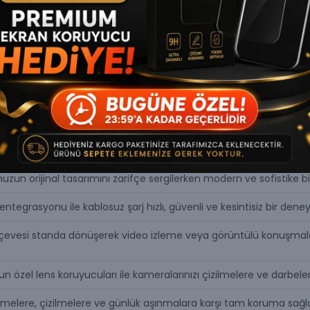
Ürün Açıklaması
nuzun orijinal tasarımını zarifçe sergilerken modern ve sofistike 
egrasyonu ile kablosuz şarj hızlı, güvenli ve kesintisiz bir deney
çevesi standa dönüşerek video izleme veya görüntülü konuşmalar 
n özel lens koruyucuları ile kameralarınızı çizilmelere ve darbeler
şmelere, çizilmelere ve günlük aşınmalara karşı tam koruma sağla