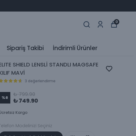
0
Sipariş Takibi
İndirimli Ürünler
ELITE SHIELD LENSLİ STANDLI MAGSAFE
KILIF MAVİ
3 değerlendirme
₺ 799.90
%
6
₺ 749.90
Ücretsiz Kargo
Telefon Modelinizi Seçiniz