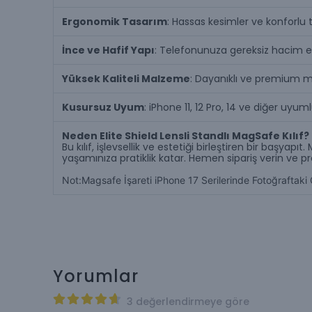
Ergonomik Tasarım
: Hassas kesimler ve konforlu 
İnce ve Hafif Yapı
: Telefonunuza gereksiz hacim ekle
Yüksek Kaliteli Malzeme
: Dayanıklı ve premium ma
Kusursuz Uyum
: iPhone 11, 12 Pro, 14 ve diğer u
Neden Elite Shield Lensli Standlı MagSafe Kılıf?
Bu kılıf, işlevsellik ve estetiği birleştiren bir başy
yaşamınıza pratiklik katar. Hemen sipariş verin ve p
Not:Magsafe İşareti iPhone 17 Serilerinde Fotoğraftaki
Yorumlar
3 değerlendirmeye göre