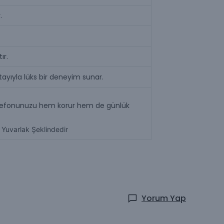
.
ır.
tayıyla lüks bir deneyim sunar.
ile telefonunuzu hem korur hem de günlük
 Yuvarlak Şeklindedir
Yorum Yap