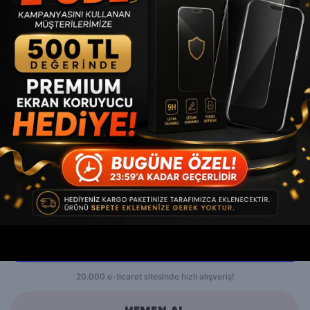
İncelediğiniz ürün ile birlikte bu ürünler de
sepetinize eklenecektir!
Avantajlı Toplam
₺ 849.90
₺ 749.90
%
12
SEPETE EKLE