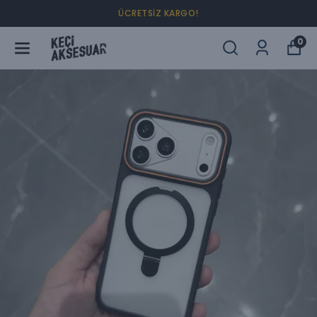
4 AL 2 ÖDE !
0