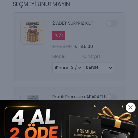
SEÇMEYİ UNUTMAYIN
2 ADET SÜRPRİZ KILIF
%
71
₺ 500.00
₺ 145.00
Model
Cinsiyet
Pratik Premium APARATLI
Ekran Koruyucu
%
61
₺ 499.90
₺ 194.96
Telefon Modelinizi Seçiniz